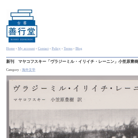
Home
-
My account
-
Contact
-
Policy
-
Terms
-
Blog
新刊 マヤコフスキー「ヴラジーミル・イリイチ・レーニン」小笠原豊
Category :
海外文学