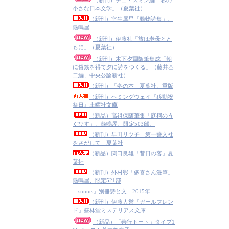
（新刊）チェ・スミン編「私の
小さな日本文学」（夏葉社）
（新刊）室生犀星「動物詩集」、
龜鳴屋
（新刊）伊藤礼「旅は老母とと
もに」（夏葉社）
（新刊）木下夕爾随筆集成「朝
に俗銭を得て夕に詩をつくる」（藤井基
二編、中央公論新社）
（新刊）「冬の本」夏葉社、重版
（新刊）ヘミングウェイ『移動祝
祭日』土曜社文庫
（新品）高祖保随筆集「庭柯のう
ぐひす」、龜鳴屋、限定503部。
（新刊）早田リツ子「第一藝文社
をさがして」夏葉社
（新品）関口良雄「昔日の客」夏
葉社
（新刊）外村彰「多喜さん漫筆」
龜鳴屋、限定521部
「sumus」別冊詩と文 2015年
（新刊）伊藤人誉「ガールフレン
ド」盛林堂ミステリアス文庫
（新品）「善行トート」タイプ1