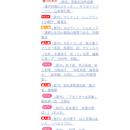
（新品）黒島伝治作品集
「瀬戸内海のスケッチ」、サウダージブ
ックス、山本善行撰。
（新刊）マラマッド「レンブラン
トの帽子」夏葉社
（新刊）カルヴィン・トムキンズ
「優雅な生活が最高の復讐である」田畑
書店
（新刊）大石トロンボ「新古書フ
ァイター真吾」皓星社、絵、サイン入り
（古本）永瀬清子「光っている窓」編集
工房ノア、1984年、初版。
（新刊）松下貢、早川美徳、井
上智博、川島禎子、「寺田寅彦「線香花
火」「金米糖」を読む」（2023年窮理
舎）
（新刊）室生犀星童話集「龍の
笛」龜鳴屋
（新刊）「アポリネール詩集」
飯島耕一訳、土曜社
（新刊）松永弾正「本屋の周
辺」2 （H.A.B）
（新刊）石川美子「山と言葉のあ
いだ」（ベルリブロ）