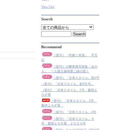
View Cart
Search
Recommend
（新刊）『作家と本屋』 平凡
社
（新刊）小幡英典写真集「あの
人」 一人版元龜鳴屋ご縁の面々
（新刊）「古本スタイル」第6号
（新刊）「古本スタイル」創刊1号。
（新刊）「古本スタイル」2号、書肆よ
ろず屋
（新刊）「古本スタイル」3号、
書肆よろず屋
（新刊）「古本スタイル」4号
（新刊）「古本スタイル」５
号 書肆よろず屋 ２０２５年