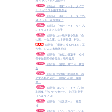
M イラスト茶木加奈子）
（新品）「善行トート」タイプ
1 L イラスト茶木加奈子
（新品）「善行トート」タイプ2
M イラスト茶木加奈子
（新品）「善行トート」タイプ2
L イラスト茶木加奈子
（新刊）上林曉病妻小説集「命
の家」中公文庫、山本善行選、解説。
（新刊）「最後に残るのは本」工
作舎、67人の書物随想録
（新刊）「地獄の反逆者 松村
喬子遊郭関係作品集」琥珀書房
（新刊）「窮理」第28号 窮理
舎
（新刊）中村祐二郎写真集「感
光する私の金沢」（限定540部、龜鳴
屋）
（新刊）コレット ドゥブレ淡
彩画集「翔びたつ女たち」文/石川美子
（ベルリブロ）
（新刊）「貧乏讀本」（鹿美
社）
（新刊）ゾラン・ジヴコヴィチ