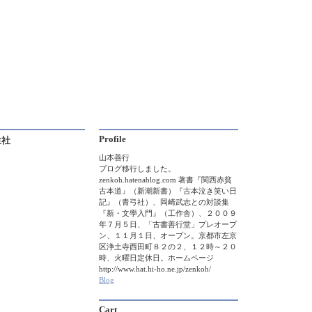
Profile
生社
山本善行
ブログ移行しました。
zenkoh.hatenablog.com 著書『関西赤貧
古本道』（新潮新書）『古本泣き笑い日
記』（青弓社）、岡崎武志との対談集
『新・文學入門』（工作舎）、２００９
年７月５日、「古書善行堂」プレオープ
ン、１１月１日、オープン。京都市左京
区浄土寺西田町８２の２、１２時～２０
時、火曜日定休日。ホームページ
http://www.hat.hi-ho.ne.jp/zenkoh/
Blog
Cart