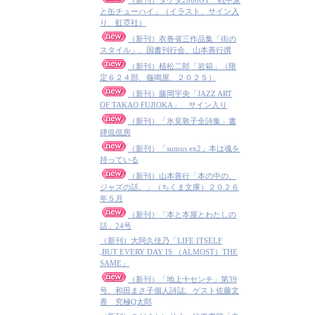
（新刊）タケダ2000GT「戦中派
と缶チューハイ」（イラスト、サイン入
り、虹霓社）
（新刊）衣巻省三作品集「街の
スタイル」、国書刊行会、山本善行撰
（新刊）植松二郎「岩箱」（限
定６２４部、龜鳴屋、２０２５）
（新刊）藤岡宇央「JAZZ ART
OF TAKAO FUJIOKA」 サイン入り
（新刊）「氷見敦子全詩集」書
肆侃侃房
（新刊）「sumus ex2」本は魂を
持っている
（新刊）山本善行「本の中の、
ジャズの話。」（ちくま文庫）２０２６
年５月
（新刊）「本と本屋とわたしの
話」24号
（新刊）大阿久佳乃「LIFE ITSELF
,BUT EVERY DAY IS （ALMOST）THE
SAME」
（新刊）「地上十センチ」第39
号、和田まさ子個人詩誌、ゲスト佐藤文
香 究極Q太郎