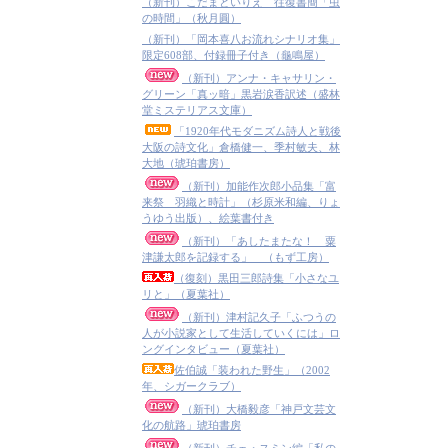
（新刊）こだまといりえ 往復書簡「虫
の時間」（秋月圓）
（新刊）「岡本喜八お流れシナリオ集」
限定608部、付録冊子付き（龜鳴屋）
（新刊）アンナ・キャサリン・
グリーン「真ッ暗」黒岩涙香訳述（盛林
堂ミステリアス文庫）
「1920年代モダニズム詩人と戦後
大阪の詩文化」倉橋健一、季村敏夫、林
大地（琥珀書房）
（新刊）加能作次郎小品集「富
来祭 羽織と時計」（杉原米和編、りょ
うゆう出版）、絵葉書付き
（新刊）「あしたまたな！ 粟
津謙太郎を記録する」 （もず工房）
（復刻）黒田三郎詩集「小さなユ
リと」（夏葉社）
（新刊）津村記久子「ふつうの
人が小説家として生活していくには」ロ
ングインタビュー（夏葉社）
佐伯誠「装われた野生」（2002
年、シガークラブ）
（新刊）大橋毅彦「神戸文芸文
化の航路」琥珀書房