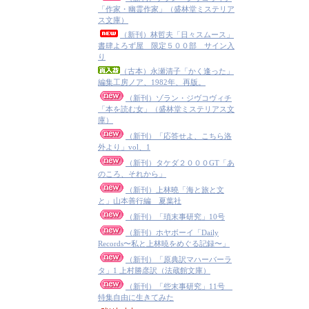
「作家・幽霊作家」（盛林堂ミステリア
ス文庫）
（新刊）林哲夫「日々スムース」
書肆よろず屋 限定５００部 サイン入
り
（古本）永瀬清子「かく逢った」
編集工房ノア、1982年、再版。
（新刊）ゾラン・ジヴコヴィチ
「本を読む女」（盛林堂ミステリアス文
庫）
（新刊）「応答せよ、こちら洛
外より」vol、1
（新刊）タケダ２０００GT「あ
のころ、それから」
（新刊）上林曉「海と旅と文
と」山本善行編 夏葉社
（新刊）「瑣末事研究」10号
（新刊）ホヤボーイ「Daily
Records〜私と上林暁をめぐる記録〜」
（新刊）「原典訳マハーバーラ
タ」1 上村勝彦訳（法蔵館文庫）
（新刊）「些末事研究」11号
特集自由に生きてみた