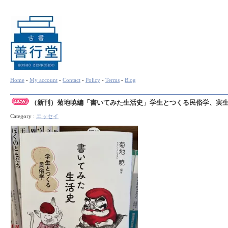
Home
-
My account
-
Contact
-
Policy
-
Terms
-
Blog
（新刊）菊地暁編「書いてみた生活史」学生とつくる民俗学、実
Category :
エッセイ