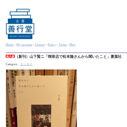
Home
-
My account
-
Contact
-
Policy
-
Terms
-
Blog
（新刊）山下賢ニ「喫茶店で松本隆さんから聞いたこと」夏葉社
Category :
エッセイ