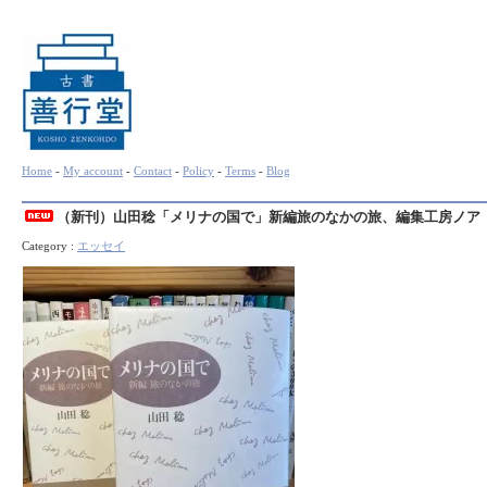
Home
-
My account
-
Contact
-
Policy
-
Terms
-
Blog
（新刊）山田稔「メリナの国で」新編旅のなかの旅、編集工房ノア
Category :
エッセイ