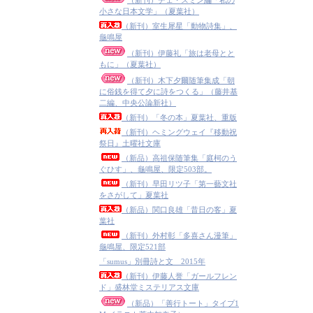
（新刊）チェ・スミン編「私の
小さな日本文学」（夏葉社）
（新刊）室生犀星「動物詩集」、
龜鳴屋
（新刊）伊藤礼「旅は老母とと
もに」（夏葉社）
（新刊）木下夕爾随筆集成「朝
に俗銭を得て夕に詩をつくる」（藤井基
二編、中央公論新社）
（新刊）「冬の本」夏葉社、重版
（新刊）ヘミングウェイ『移動祝
祭日』土曜社文庫
（新品）高祖保随筆集「庭柯のう
ぐひす」、龜鳴屋、限定503部。
（新刊）早田リツ子「第一藝文社
をさがして」夏葉社
（新品）関口良雄「昔日の客」夏
葉社
（新刊）外村彰「多喜さん漫筆」
龜鳴屋、限定521部
「sumus」別冊詩と文 2015年
（新刊）伊藤人誉「ガールフレン
ド」盛林堂ミステリアス文庫
（新品）「善行トート」タイプ1