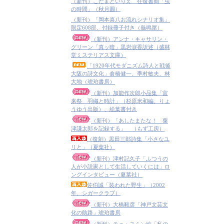
（新刊）こだまといりえ 往復書簡「虫
の時間」（秋月圓）
（新刊）「岡本喜八お流れシナリオ集」
限定608部、付録冊子付き（龜鳴屋）
（新刊）アンナ・キャサリン・
グリーン「真ッ暗」黒岩涙香訳述（盛林
堂ミステリアス文庫）
「1920年代モダニズム詩人と戦後
大阪の詩文化」倉橋健一、季村敏夫、林
大地（琥珀書房）
（新刊）加能作次郎小品集「富
来祭 羽織と時計」（杉原米和編、りょ
うゆう出版）、絵葉書付き
（新刊）「あしたまたな！ 粟
津謙太郎を記録する」 （もず工房）
（復刻）黒田三郎詩集「小さなユ
リと」（夏葉社）
（新刊）津村記久子「ふつうの
人が小説家として生活していくには」ロ
ングインタビュー（夏葉社）
佐伯誠「装われた野生」（2002
年、シガークラブ）
（新刊）大橋毅彦「神戸文芸文
化の航路」琥珀書房