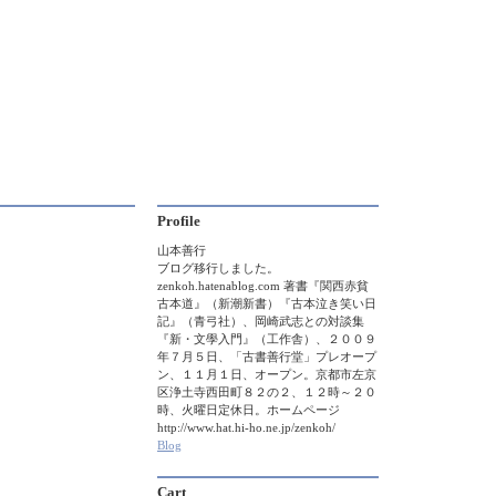
Profile
山本善行
ブログ移行しました。
zenkoh.hatenablog.com 著書『関西赤貧
古本道』（新潮新書）『古本泣き笑い日
記』（青弓社）、岡崎武志との対談集
『新・文學入門』（工作舎）、２００９
年７月５日、「古書善行堂」プレオープ
ン、１１月１日、オープン。京都市左京
区浄土寺西田町８２の２、１２時～２０
時、火曜日定休日。ホームページ
http://www.hat.hi-ho.ne.jp/zenkoh/
Blog
Cart