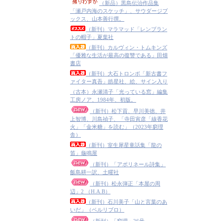
（新品）黒島伝治作品集
「瀬戸内海のスケッチ」、サウダージブ
ックス、山本善行撰。
（新刊）マラマッド「レンブラン
トの帽子」夏葉社
（新刊）カルヴィン・トムキンズ
「優雅な生活が最高の復讐である」田畑
書店
（新刊）大石トロンボ「新古書フ
ァイター真吾」皓星社、絵、サイン入り
（古本）永瀬清子「光っている窓」編集
工房ノア、1984年、初版。
（新刊）松下貢、早川美徳、井
上智博、川島禎子、「寺田寅彦「線香花
火」「金米糖」を読む」（2023年窮理
舎）
（新刊）室生犀星童話集「龍の
笛」龜鳴屋
（新刊）「アポリネール詩集」
飯島耕一訳、土曜社
（新刊）松永弾正「本屋の周
辺」2 （H.A.B）
（新刊）石川美子「山と言葉のあ
いだ」（ベルリブロ）