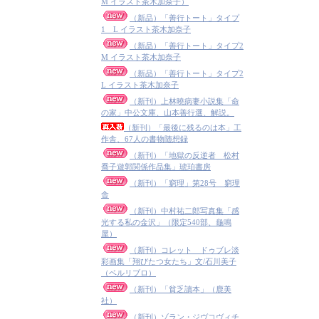
M イラスト茶木加奈子）
（新品）「善行トート」タイプ
1 L イラスト茶木加奈子
（新品）「善行トート」タイプ2
M イラスト茶木加奈子
（新品）「善行トート」タイプ2
L イラスト茶木加奈子
（新刊）上林曉病妻小説集「命
の家」中公文庫、山本善行選、解説。
（新刊）「最後に残るのは本」工
作舎、67人の書物随想録
（新刊）「地獄の反逆者 松村
喬子遊郭関係作品集」琥珀書房
（新刊）「窮理」第28号 窮理
舎
（新刊）中村祐二郎写真集「感
光する私の金沢」（限定540部、龜鳴
屋）
（新刊）コレット ドゥブレ淡
彩画集「翔びたつ女たち」文/石川美子
（ベルリブロ）
（新刊）「貧乏讀本」（鹿美
社）
（新刊）ゾラン・ジヴコヴィチ