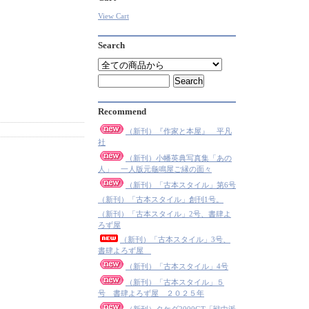
View Cart
Search
Recommend
（新刊）『作家と本屋』 平凡
社
（新刊）小幡英典写真集「あの
人」 一人版元龜鳴屋ご縁の面々
（新刊）「古本スタイル」第6号
（新刊）「古本スタイル」創刊1号。
（新刊）「古本スタイル」2号、書肆よ
ろず屋
（新刊）「古本スタイル」3号、
書肆よろず屋
（新刊）「古本スタイル」4号
（新刊）「古本スタイル」５
号 書肆よろず屋 ２０２５年