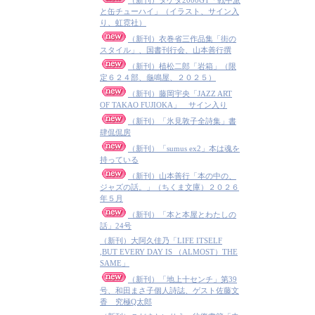
（新刊）タケダ2000GT「戦中派
と缶チューハイ」（イラスト、サイン入
り、虹霓社）
（新刊）衣巻省三作品集「街の
スタイル」、国書刊行会、山本善行撰
（新刊）植松二郎「岩箱」（限
定６２４部、龜鳴屋、２０２５）
（新刊）藤岡宇央「JAZZ ART
OF TAKAO FUJIOKA」 サイン入り
（新刊）「氷見敦子全詩集」書
肆侃侃房
（新刊）「sumus ex2」本は魂を
持っている
（新刊）山本善行「本の中の、
ジャズの話。」（ちくま文庫）２０２６
年５月
（新刊）「本と本屋とわたしの
話」24号
（新刊）大阿久佳乃「LIFE ITSELF
,BUT EVERY DAY IS （ALMOST）THE
SAME」
（新刊）「地上十センチ」第39
号、和田まさ子個人詩誌、ゲスト佐藤文
香 究極Q太郎