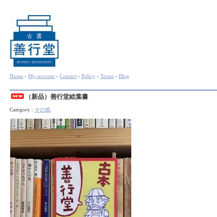
Home
-
My account
-
Contact
-
Policy
-
Terms
-
Blog
（新品）善行堂絵葉書
Category :
その他