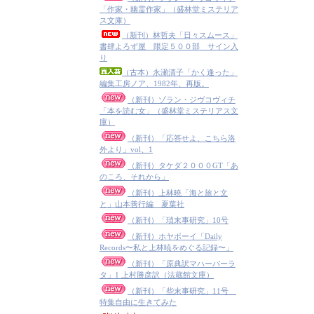
「作家・幽霊作家」（盛林堂ミステリア
ス文庫）
（新刊）林哲夫「日々スムース」
書肆よろず屋 限定５００部 サイン入
り
（古本）永瀬清子「かく逢った」
編集工房ノア、1982年、再版。
（新刊）ゾラン・ジヴコヴィチ
「本を読む女」（盛林堂ミステリアス文
庫）
（新刊）「応答せよ、こちら洛
外より」vol、1
（新刊）タケダ２０００GT「あ
のころ、それから」
（新刊）上林曉「海と旅と文
と」山本善行編 夏葉社
（新刊）「瑣末事研究」10号
（新刊）ホヤボーイ「Daily
Records〜私と上林暁をめぐる記録〜」
（新刊）「原典訳マハーバーラ
タ」1 上村勝彦訳（法蔵館文庫）
（新刊）「些末事研究」11号
特集自由に生きてみた