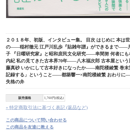
２０１８年、初版、インタビュー集。 目次 はじめに 本は
の――稲村徹元 江戸川乱歩『貼雑年譜』ができるまで――
子 『日曜研究家』と昭和庶民文化研究――串間努 何者に
内紀 私の見てきた古本界70年――八木福次郎 古本屋とい
藤真砂 いかにして古本好きになったか――南陀楼綾繁 巻
記録する」ということ――都築響一×南陀楼綾繁 おわりに
失格の弁
販売価格
1,760円(税込)
» 特定商取引法に基づく表記 (返品など)
この商品について問い合わせる
この商品を友達に教える