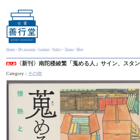
Home
-
My account
-
Contact
-
Policy
-
Terms
-
Blog
〈新刊〉南陀楼綾繁「蒐める人」サイン、スタン
Category :
その他