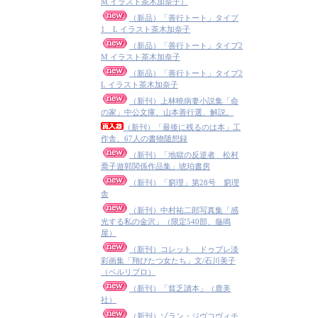
M イラスト茶木加奈子）
（新品）「善行トート」タイプ
1 L イラスト茶木加奈子
（新品）「善行トート」タイプ2
M イラスト茶木加奈子
（新品）「善行トート」タイプ2
L イラスト茶木加奈子
（新刊）上林曉病妻小説集「命
の家」中公文庫、山本善行選、解説。
（新刊）「最後に残るのは本」工
作舎、67人の書物随想録
（新刊）「地獄の反逆者 松村
喬子遊郭関係作品集」琥珀書房
（新刊）「窮理」第28号 窮理
舎
（新刊）中村祐二郎写真集「感
光する私の金沢」（限定540部、龜鳴
屋）
（新刊）コレット ドゥブレ淡
彩画集「翔びたつ女たち」文/石川美子
（ベルリブロ）
（新刊）「貧乏讀本」（鹿美
社）
（新刊）ゾラン・ジヴコヴィチ