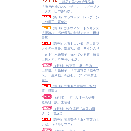
（新品）黒島伝治作品集
「瀬戸内海のスケッチ」、サウダージブ
ックス、山本善行撰。
（新刊）マラマッド「レンブラン
トの帽子」夏葉社
（新刊）カルヴィン・トムキンズ
「優雅な生活が最高の復讐である」田畑
書店
（新刊）大石トロンボ「新古書フ
ァイター真吾」皓星社、絵、サイン入り
（古本）永瀬清子「光っている窓」編集
工房ノア、1984年、初版。
（新刊）松下貢、早川美徳、井
上智博、川島禎子、「寺田寅彦「線香花
火」「金米糖」を読む」（2023年窮理
舎）
（新刊）室生犀星童話集「龍の
笛」龜鳴屋
（新刊）「アポリネール詩集」
飯島耕一訳、土曜社
（新刊）松永弾正「本屋の周
辺」2 （H.A.B）
（新刊）石川美子「山と言葉のあ
いだ」（ベルリブロ）