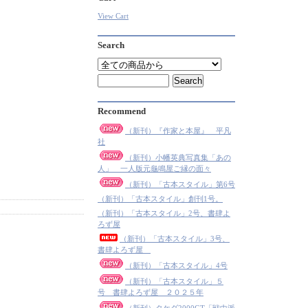
View Cart
Search
Recommend
（新刊）『作家と本屋』 平凡
社
（新刊）小幡英典写真集「あの
人」 一人版元龜鳴屋ご縁の面々
（新刊）「古本スタイル」第6号
（新刊）「古本スタイル」創刊1号。
（新刊）「古本スタイル」2号、書肆よ
ろず屋
（新刊）「古本スタイル」3号、
書肆よろず屋
（新刊）「古本スタイル」4号
（新刊）「古本スタイル」５
号 書肆よろず屋 ２０２５年