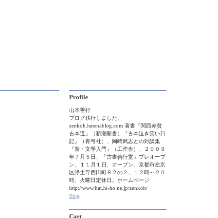
Profile
山本善行
ブログ移行しました。
zenkoh.hatenablog.com 著書『関西赤貧
古本道』（新潮新書）『古本泣き笑い日
記』（青弓社）、岡崎武志との対談集
『新・文學入門』（工作舎）、２００９
年７月５日、「古書善行堂」プレオープ
ン、１１月１日、オープン。京都市左京
区浄土寺西田町８２の２、１２時～２０
時、火曜日定休日。ホームページ
http://www.hat.hi-ho.ne.jp/zenkoh/
Blog
Cart