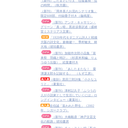
（新刊）こだまといりえ 往復書簡「虫
の時間」（秋月圓）
（新刊）「岡本喜八お流れシナリオ集」
限定608部、付録冊子付き（龜鳴屋）
（新刊）アンナ・キャサリン・
グリーン「真ッ暗」黒岩涙香訳述（盛林
堂ミステリアス文庫）
「1920年代モダニズム詩人と戦後
大阪の詩文化」倉橋健一、季村敏夫、林
大地（琥珀書房）
（新刊）加能作次郎小品集「富
来祭 羽織と時計」（杉原米和編、りょ
うゆう出版）、絵葉書付き
（新刊）「あしたまたな！ 粟
津謙太郎を記録する」 （もず工房）
（復刻）黒田三郎詩集「小さなユ
リと」（夏葉社）
（新刊）津村記久子「ふつうの
人が小説家として生活していくには」ロ
ングインタビュー（夏葉社）
佐伯誠「装われた野生」（2002
年、シガークラブ）
（新刊）大橋毅彦「神戸文芸文
化の航路」琥珀書房