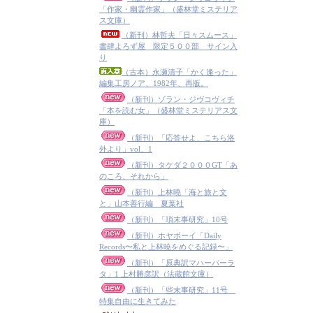
「作家・幽霊作家」（盛林堂ミステリア
ス文庫）
（新刊）林哲夫「日々スムース」
書肆よろず屋 限定５００部 サイン入
り
（古本）永瀬清子「かく逢った」
編集工房ノア、1982年、再版。
（新刊）ゾラン・ジヴコヴィチ
「本を読む女」（盛林堂ミステリアス文
庫）
（新刊）「応答せよ、こちら洛
外より」vol、1
（新刊）タケダ２０００GT「あ
のころ、それから」
（新刊）上林曉「海と旅と文
と」山本善行編 夏葉社
（新刊）「瑣末事研究」10号
（新刊）ホヤボーイ「Daily
Records〜私と上林暁をめぐる記録〜」
（新刊）「原典訳マハーバーラ
タ」1 上村勝彦訳（法蔵館文庫）
（新刊）「些末事研究」11号
特集自由に生きてみた