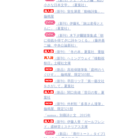
（新刊）チェ・スミン編「私の
小さな日本文学」（夏葉社）
（新刊）室生犀星「動物詩集」、
龜鳴屋
（新刊）伊藤礼「旅は老母とと
もに」（夏葉社）
（新刊）木下夕爾随筆集成「朝
に俗銭を得て夕に詩をつくる」（藤井基
二編、中央公論新社）
（新刊）「冬の本」夏葉社、重版
（新刊）ヘミングウェイ『移動祝
祭日』土曜社文庫
（新品）高祖保随筆集「庭柯のう
ぐひす」、龜鳴屋、限定503部。
（新刊）早田リツ子「第一藝文社
をさがして」夏葉社
（新品）関口良雄「昔日の客」夏
葉社
（新刊）外村彰「多喜さん漫筆」
龜鳴屋、限定521部
「sumus」別冊詩と文 2015年
（新刊）伊藤人誉「ガールフレン
ド」盛林堂ミステリアス文庫
（新品）「善行トート」タイプ1