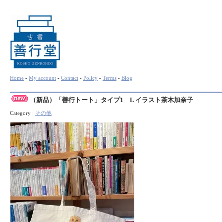
Home
-
My account
-
Contact
-
Policy
-
Terms
-
Blog
（新品）「善行トート」タイプ1 L イラスト茶木加奈子
Category :
その他