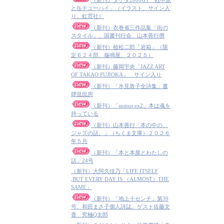
（新刊）タケダ2000GT「戦中派
と缶チューハイ」（イラスト、サイン入
り、虹霓社）
（新刊）衣巻省三作品集「街の
スタイル」、国書刊行会、山本善行撰
（新刊）植松二郎「岩箱」（限
定６２４部、龜鳴屋、２０２５）
（新刊）藤岡宇央「JAZZ ART
OF TAKAO FUJIOKA」 サイン入り
（新刊）「氷見敦子全詩集」書
肆侃侃房
（新刊）「sumus ex2」本は魂を
持っている
（新刊）山本善行「本の中の、
ジャズの話。」（ちくま文庫）２０２６
年５月
（新刊）「本と本屋とわたしの
話」24号
（新刊）大阿久佳乃「LIFE ITSELF
,BUT EVERY DAY IS （ALMOST）THE
SAME」
（新刊）「地上十センチ」第39
号、和田まさ子個人詩誌、ゲスト佐藤文
香 究極Q太郎