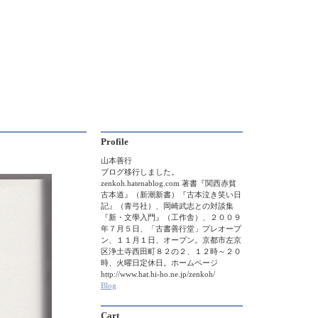
Profile
山本善行
ブログ移行しました。
zenkoh.hatenablog.com 著書『関西赤貧
古本道』（新潮新書）『古本泣き笑い日
記』（青弓社）、岡崎武志との対談集
『新・文學入門』（工作舎）、２００９
年７月５日、「古書善行堂」プレオープ
ン、１１月１日、オープン。京都市左京
区浄土寺西田町８２の２、１２時～２０
時、火曜日定休日。ホームページ
http://www.hat.hi-ho.ne.jp/zenkoh/
Blog
Cart