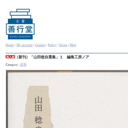
Home
-
My account
-
Contact
-
Policy
-
Terms
-
Blog
（新刊）「山田稔自選集」１ 編集工房ノア
Category :
文学