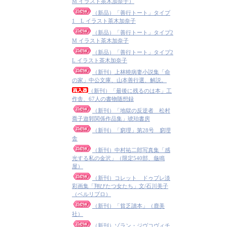
M イラスト茶木加奈子）
（新品）「善行トート」タイプ
1 L イラスト茶木加奈子
（新品）「善行トート」タイプ2
M イラスト茶木加奈子
（新品）「善行トート」タイプ2
L イラスト茶木加奈子
（新刊）上林曉病妻小説集「命
の家」中公文庫、山本善行選、解説。
（新刊）「最後に残るのは本」工
作舎、67人の書物随想録
（新刊）「地獄の反逆者 松村
喬子遊郭関係作品集」琥珀書房
（新刊）「窮理」第28号 窮理
舎
（新刊）中村祐二郎写真集「感
光する私の金沢」（限定540部、龜鳴
屋）
（新刊）コレット ドゥブレ淡
彩画集「翔びたつ女たち」文/石川美子
（ベルリブロ）
（新刊）「貧乏讀本」（鹿美
社）
（新刊）ゾラン・ジヴコヴィチ