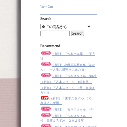
View Cart
Search
Recommend
（新刊）『作家と本屋』 平凡
社
（新刊）小幡英典写真集「あの
人」 一人版元龜鳴屋ご縁の面々
（新刊）「古本スタイル」第6号
（新刊）「古本スタイル」創刊1号。
（新刊）「古本スタイル」2号、書肆よ
ろず屋
（新刊）「古本スタイル」3号、
書肆よろず屋
（新刊）「古本スタイル」4号
（新刊）「古本スタイル」５
号 書肆よろず屋 ２０２５年