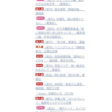
（新刊）チェ・スミン編「私の
小さな日本文学」（夏葉社）
（新刊）室生犀星「動物詩集」、
龜鳴屋
（新刊）伊藤礼「旅は老母とと
もに」（夏葉社）
（新刊）木下夕爾随筆集成「朝
に俗銭を得て夕に詩をつくる」（藤井基
二編、中央公論新社）
（新刊）「冬の本」夏葉社、重版
（新刊）ヘミングウェイ『移動祝
祭日』土曜社文庫
（新品）高祖保随筆集「庭柯のう
ぐひす」、龜鳴屋、限定503部。
（新刊）早田リツ子「第一藝文社
をさがして」夏葉社
（新品）関口良雄「昔日の客」夏
葉社
（新刊）外村彰「多喜さん漫筆」
龜鳴屋、限定521部
「sumus」別冊詩と文 2015年
（新刊）伊藤人誉「ガールフレン
ド」盛林堂ミステリアス文庫
（新品）「善行トート」タイプ1