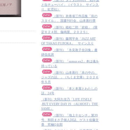
（新刊）タケダ2000GT「戦中派
と缶チューハイ」（イラスト、サイン入
り、虹霓社）
（新刊）衣巻省三作品集「街の
スタイル」、国書刊行会、山本善行撰
（新刊）植松二郎「岩箱」（限
定６２４部、龜鳴屋、２０２５）
（新刊）藤岡宇央「JAZZ ART
OF TAKAO FUJIOKA」 サイン入り
（新刊）「氷見敦子全詩集」書
肆侃侃房
（新刊）「sumus ex2」本は魂を
持っている
（新刊）山本善行「本の中の、
ジャズの話。」（ちくま文庫）２０２６
年５月
（新刊）「本と本屋とわたしの
話」24号
（新刊）大阿久佳乃「LIFE ITSELF
,BUT EVERY DAY IS （ALMOST）THE
SAME」
（新刊）「地上十センチ」第39
号、和田まさ子個人詩誌、ゲスト佐藤文
香 究極Q太郎