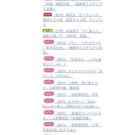
「作家・幽霊作家」（盛林堂ミステリア
ス文庫）
（新刊）林哲夫「日々スムース」
書肆よろず屋 限定５００部 サイン入
り
（古本）永瀬清子「かく逢った」
編集工房ノア、1982年、再版。
（新刊）ゾラン・ジヴコヴィチ
「本を読む女」（盛林堂ミステリアス文
庫）
（新刊）「応答せよ、こちら洛
外より」vol、1
（新刊）タケダ２０００GT「あ
のころ、それから」
（新刊）上林曉「海と旅と文
と」山本善行編 夏葉社
（新刊）「瑣末事研究」10号
（新刊）ホヤボーイ「Daily
Records〜私と上林暁をめぐる記録〜」
（新刊）「原典訳マハーバーラ
タ」1 上村勝彦訳（法蔵館文庫）
（新刊）「些末事研究」11号
特集自由に生きてみた