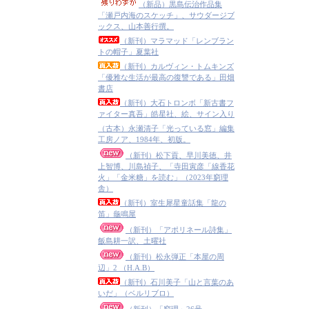
（新品）黒島伝治作品集
「瀬戸内海のスケッチ」、サウダージブ
ックス、山本善行撰。
（新刊）マラマッド「レンブラン
トの帽子」夏葉社
（新刊）カルヴィン・トムキンズ
「優雅な生活が最高の復讐である」田畑
書店
（新刊）大石トロンボ「新古書フ
ァイター真吾」皓星社、絵、サイン入り
（古本）永瀬清子「光っている窓」編集
工房ノア、1984年、初版。
（新刊）松下貢、早川美徳、井
上智博、川島禎子、「寺田寅彦「線香花
火」「金米糖」を読む」（2023年窮理
舎）
（新刊）室生犀星童話集「龍の
笛」龜鳴屋
（新刊）「アポリネール詩集」
飯島耕一訳、土曜社
（新刊）松永弾正「本屋の周
辺」2 （H.A.B）
（新刊）石川美子「山と言葉のあ
いだ」（ベルリブロ）