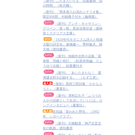
（新刊）こだまといりえ 往復書簡「虫
の時間」（秋月圓）
（新刊）「岡本喜八お流れシナリオ集」
限定608部、付録冊子付き（龜鳴屋）
（新刊）アンナ・キャサリン・
グリーン「真ッ暗」黒岩涙香訳述（盛林
堂ミステリアス文庫）
「1920年代モダニズム詩人と戦後
大阪の詩文化」倉橋健一、季村敏夫、林
大地（琥珀書房）
（新刊）加能作次郎小品集「富
来祭 羽織と時計」（杉原米和編、りょ
うゆう出版）、絵葉書付き
（新刊）「あしたまたな！ 粟
津謙太郎を記録する」 （もず工房）
（復刻）黒田三郎詩集「小さなユ
リと」（夏葉社）
（新刊）津村記久子「ふつうの
人が小説家として生活していくには」ロ
ングインタビュー（夏葉社）
佐伯誠「装われた野生」（2002
年、シガークラブ）
（新刊）大橋毅彦「神戸文芸文
化の航路」琥珀書房