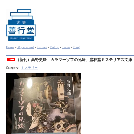
Home
-
My account
-
Contact
-
Policy
-
Terms
-
Blog
（新刊）高野史緒「カラマーゾフの兄妹」盛林堂ミステリアス文庫
Category :
ミステリー